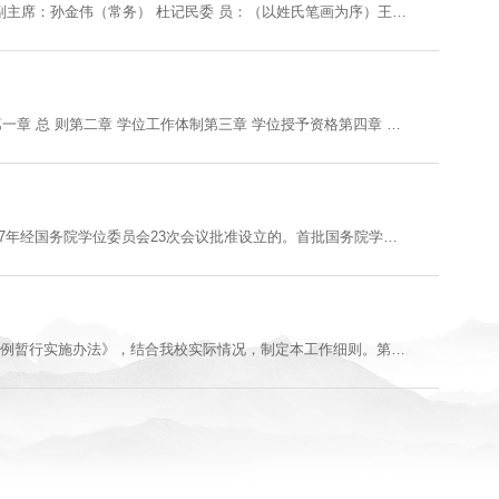
安阳师范学院第五届学位评定委员会组成人员名单如下（27人）：主 席：孔国庆副主席：孙金伟（常务） 杜记民委 员：（以姓氏笔画为序）王丁磊 牛永刚 任国防 伊 春 刘军奎刘 君 刘国英 汤振杰 孙 华 杜卫民李彦雄 肖建清 汪向征 宋汉林 张士科张同利 张荣花 张福建 赵江涛 胡运锋姚合军 郭 昊 彭傲天 焦士兴学位评定委员会下设办公室主 任：宋汉林（兼）副主任：魏思婧 连颖颖 ...
（2024年4月26日第十四届全国人民代表大会常务委员会第九次会议通过）目 录第一章 总 则第二章 学位工作体制第三章 学位授予资格第四章 学位授予条件第五章 学位授予程序第六章 学位质量保障第七章 附 则第一章 总 则第一条 为了规范学位授予工作，保护学位申请人的合法权益，保障学位质量，培养担当民族复兴大任的时代新人，建设教育强国、科技强国、人才强国，服务全面建设社会主义现代化国家，根据宪法，制定本法。第二条 国......
汉语国际教育硕士（MTCSOL）专业学位是应国际汉语教育发展需要，于2007年经国务院学位委员会23次会议批准设立的。首批国务院学位办批准的培养院校有24所，目前增至82所，名单附后。该专业学位面向国内外招生，主要有全日制攻读和在职攻读两种培养方式。自2007年首次招生以来共招收近6000名研究生。随着研究生培养结构调整和培养模式改革，汉语国际教育硕士专业学位建设不断改革创新，加快培养适应国际汉语教育新形势需要的......
第一章 总 则第一条 根据《中华人民共和国学位条例》和《中华人民共和国学位条例暂行实施办法》，结合我校实际情况，制定本工作细则。第二条 我校授予硕士学位按照国务院学位评定委员会批准我校有权授予硕士学位的学科、专业或学位类型授予。第二章 硕士学位申请条件第三条 凡具备下列条件的我校硕士研究生均可按本细则的规定，申请硕士学位。1．拥护中国共产党的领导，拥护社会主义制度，热爱祖国......