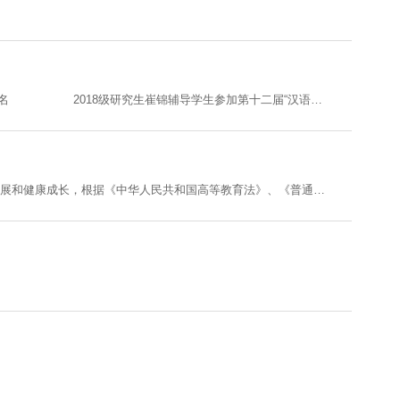
2018级研究生李汪慧雯在泰国东部华文学术大赛辅导学生比赛获第一名 2018级研究生崔锦辅导学生参加第十二届“汉语桥”世界中学生中文比赛泰国赛区决赛获一等奖 2018级研究生刘慧慧在澳大利亚与学生在一起 2018级研究生杜晓鹏和他的学生在一起 2018级研究生张刘奇带学生参加比...
第一章 总 则第一条 为维护学校正常的教育教学秩序和生活秩序，促进学生全面发展和健康成长，根据《中华人民共和国高等教育法》、《普通高等学校学生管理规定》、《高等学校校园秩序管理若干规定》、《高等学校学生行为准则》以及其他有关规定，结合我校实际，制订本条例。第二条 本条例适用于我校正式学籍（含人文管理学院文明大道校区）的普通全日制本、专科学生。其他各类学生的违纪行为，参照本条例进行处理。......