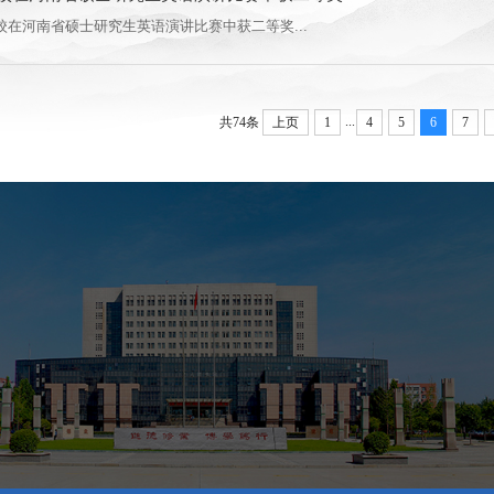
校在河南省硕士研究生英语演讲比赛中获二等奖...
...
共74条
上页
1
4
5
6
7