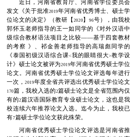
近日，河南省教育厅、河南省学位委员会
发文《关于批准
年河南省优秀博士、硕士学
2019
位论文的决定》（教研【
】
号），由我校
2020
96
郭怀玉老师指导的王一如同学的《对外汉语中
级综合教材语法项目之比较——基于四套教材
的考察 》、祁金善老师指导的高瑞彪同学的
《泰国初级汉语综合课
我的眼睛很大
教学设
<
>
计》硕士论文被评为
年河南省优秀硕士学位
2019
论文。河南省优秀硕士学位论文评选每年进行
一次，
年度全省共评选出优秀硕士学位论文
2019
篇，我校入选的
篇硕士论文是全省范围内仅
170
2
有的
篇汉语国际教育专业硕士论文，这也是我
2
校连续六年推荐论文入选。迄今为止，我校已
有
篇硕士学位论文获此殊荣。
7
河南省优秀硕士学位论文评选是河南省推