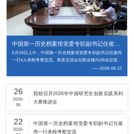
中国第一历史档案馆党委专职副书记任俊伟一行来校考察交流
6月18日上午，中国第一历史档案馆党委专职副书记任俊伟
一行4人来校考察交流。座谈交流会在勤业楼A106会议室举
行。副校长柏䶮，社会科学处、研究生处、甲骨文信息处理
——2026-06-22
教育部重点实验室、河南省甲骨文研究院、历史与文博学院
相关负责人参加座谈。柏䶮代表学校对任俊伟一行的到来表
示热烈欢迎，并简要介绍了学校发展历程、办学特色及近年
26
我校召开2026年中国研究生创新实践系列
来取得的标志性成果，希望双方以此次交流为契机，全面加
2026-
大赛推进会
强合作，强化优势互补，共同推动事业...
06
22
中国第一历史档案馆党委专职副书记任俊
2026-
伟一行来校考察交流