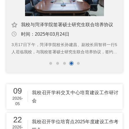
究生联合培养协议
研究生处赴绍兴文理学院考察交流
时间：2024年11月06日
、副校长田智祥一行5
10月19-21日，副校长孙金伟带领研究生处、教
联合培养协议，签约仪
人员赴绍兴文理学院考察交流。绍兴文理学院
委书记王全良、校长孔
庆、研究生院和教师教育学院负责人热情接待并
孔国庆主持。王全良对
流。绍兴文理学院副校长柳国庆对孙金伟一行表
办学历史、办学特色、
面深入地介绍了绍兴文理学院的历史沿革、学科
方面简要介绍了学校情
生教育及学位点专项核验工作等情况。柳国庆强
，相互学习办学的好经
理学院与我校在发展历史上存在着诸多共鸣与契
09
我校召开学科交叉中心培育建设工作研讨
台...
校间的深入交流与合作奠定了坚实的基础...
2026-
会
05
22
我校召开学位培育点2025年度建设工作考
2026-