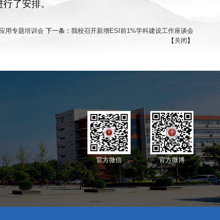
进行了安排。
术应用专题培训会
下一条：
我校召开新增ESI前1%学科建设工作座谈会
【
关闭
】
官方微信
官方微博